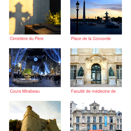
Cimetière du Père
Place de la Concorde
Lachaise
Cours Mirabeau
Faculté de médecine de
Montpellier