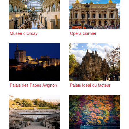
Musée d'Orsay
Opéra Garnier
Palais des Papes Avignon
Palais Idéal du facteur
Cheval