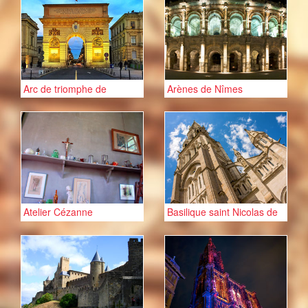
Arc de triomphe de
Arènes de Nîmes
Montpellier
Atelier Cézanne
Basilique saint Nicolas de
Nantes