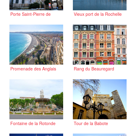
Porte Saint-Pierre de
Vieux port de la Rochelle
Nantes
Promenade des Anglais
Rang du Beauregard
Fontaine de la Rotonde
Tour de la Babote