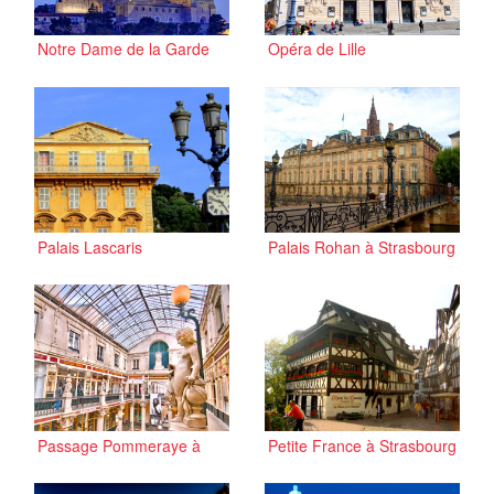
Notre Dame de la Garde
Opéra de Lille
Palais Lascaris
Palais Rohan à Strasbourg
Passage Pommeraye à
Petite France à Strasbourg
Nantes