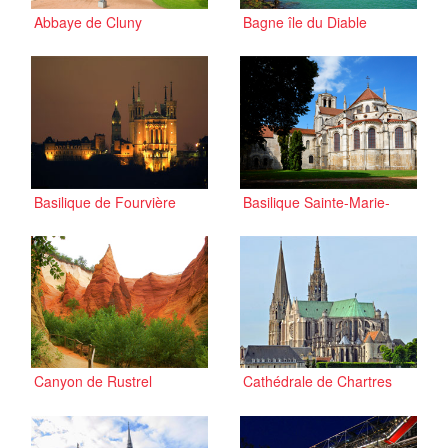
Abbaye de Cluny
Bagne île du Diable
Basilique de Fourvière
Basilique Sainte-Marie-
Madeleine de Vézelay
Canyon de Rustrel
Cathédrale de Chartres