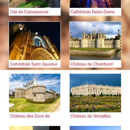
Cité de Carcassonne
Cathédrale Notre-Dame
de Strasbourg
Cathédrale Saint-Sauveur
Château de Chambord
d'Aix-en-Provence
Château des Ducs de
Château de Versailles
Bretagne