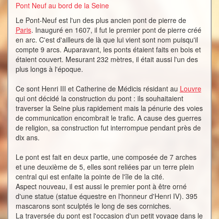
Pont Neuf au bord de la Seine
Le Pont-Neuf est l'un des plus ancien pont de pierre de
Paris
. Inauguré en 1607, il fut le premier pont de pierre créé
en arc. C'est d'ailleurs de là que lui vient sont nom puisqu'il
compte 9 arcs. Auparavant, les ponts étaient faits en bois et
étaient couvert. Mesurant 232 mètres, il était aussi l'un des
plus longs à l'époque.
Ce sont Henri III et Catherine de Médicis résidant au
Louvre
qui ont décidé la construction du pont : ils souhaitaient
traverser la Seine plus rapidement mais la pénurie des voies
de communication encombrait le trafic. A cause des guerres
de religion, sa construction fut interrompue pendant près de
dix ans.
Le pont est fait en deux partie, une composée de 7 arches
et une deuxième de 5, elles sont reliées par un terre plein
central qui est enfaite la pointe de l'île de la cité.
Aspect nouveau, il est aussi le premier pont à être orné
d'une statue (statue équestre en l'honneur d'Henri IV). 395
mascarons sont sculptés le long de ses corniches.
La traversée du pont est l'occasion d'un petit voyage dans le