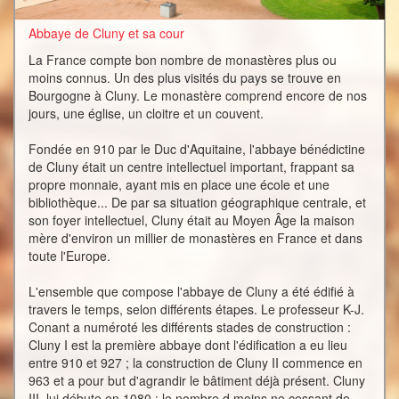
Abbaye de Cluny et sa cour
La France compte bon nombre de monastères plus ou
moins connus. Un des plus visités du pays se trouve en
Bourgogne à Cluny. Le monastère comprend encore de nos
jours, une église, un cloitre et un couvent.
Fondée en 910 par le Duc d'Aquitaine, l'abbaye bénédictine
de Cluny était un centre intellectuel important, frappant sa
propre monnaie, ayant mis en place une école et une
bibliothèque... De par sa situation géographique centrale, et
son foyer intellectuel, Cluny était au Moyen Âge la maison
mère d'environ un millier de monastères en France et dans
toute l'Europe.
L'ensemble que compose l'abbaye de Cluny a été édifié à
travers le temps, selon différents étapes. Le professeur K-J.
Conant a numéroté les différents stades de construction :
Cluny I est la première abbaye dont l'édification a eu lieu
entre 910 et 927 ; la construction de Cluny II commence en
963 et a pour but d'agrandir le bâtiment déjà présent. Cluny
III, lui débute en 1080 : le nombre d moins ne cessant de